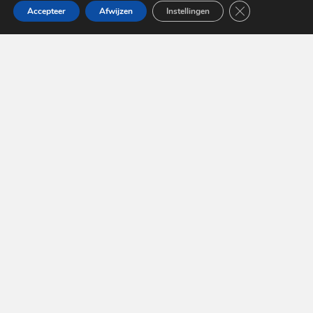
Sluit AVG/GDPR 
Accepteer
Afwijzen
Instellingen
Nieuws
Schijfwijze December 2024
Schijfwijze
Juli
2024