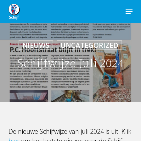
Skip
Menu
to
Close
main
Men
content
NIEUWS
UNCATEGORIZED
Schijfwijze Juli 2024
De nieuwe Schijfwijze van juli 2024 is uit! Klik
hier
om het laatste nieuws over de Schijf