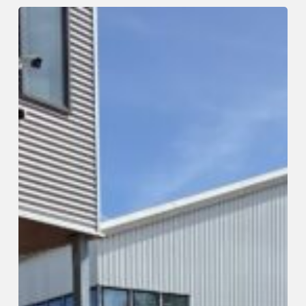
Docenten
STO
Amstelland
bezoeken
de
Schijf
Groep