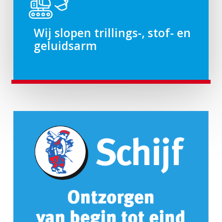
Wij slopen trillings-, stof- en
geluidsarm