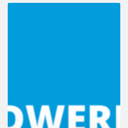
Vacature
Grondwerker/leerling
kraanmachinist