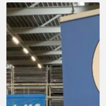
TechniekDriedaagse
2022
doorslaand
succes!