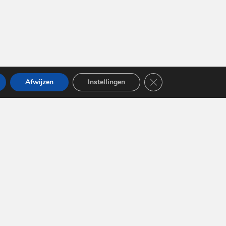
Sluit AVG/GDPR cooki
Afwijzen
Instellingen