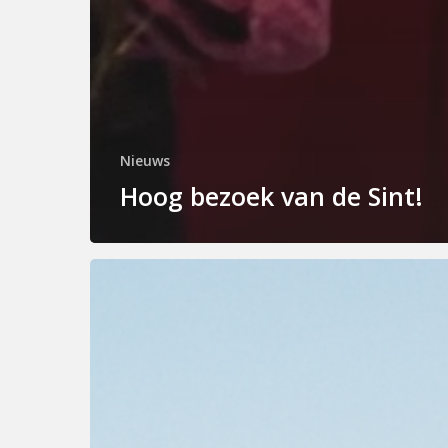
Nieuws
Hoog bezoek van de Sint!
Tristan
Frese
bij
Faro
Architecten