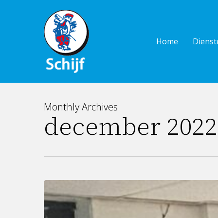
Skip
to
main
Home
Dienst
content
Monthly Archives
december 2022
Hoog
bezoek
van