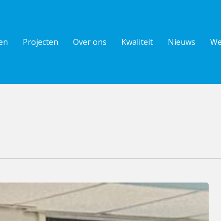
en
Projecten
Over ons
Kwaliteit
Nieuws
We