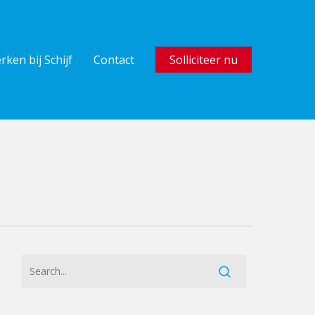
rken bij Schijf
Contact
Solliciteer nu