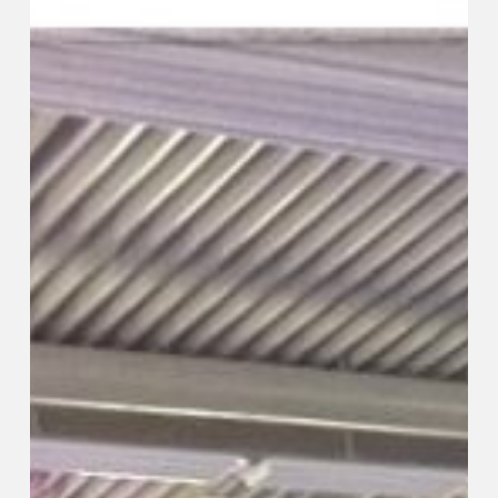
en
Amstelland
On
Stage
&
DoeDag
2023!