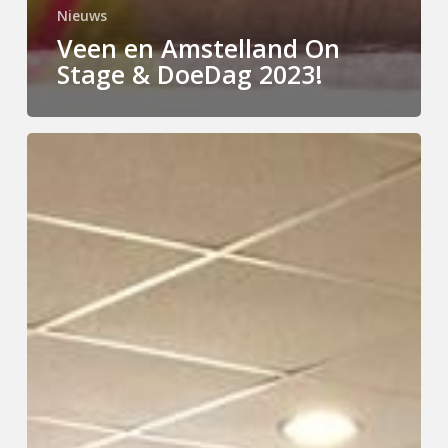
Nieuws
Veen en Amstelland On
Stage & DoeDag 2023!
Antoniusschool
Kudelstaart
wederom
op
bezoek!