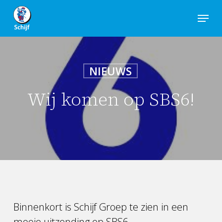
Skip
Menu
to
Close
main
Men
content
NIEUWS
Wij komen op SBS6!
Binnenkort is Schijf Groep te zien in een
mooie uitzending op SBS6.