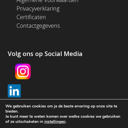
Privacyverklaring
Certificaten
Contactgegevens
Volg ons op Social Media
We gebruiken cookies om je de beste ervaring op onze site te
bieden.
Je kunt meer te weten komen over welke cookies we gebruiken
© 2026 Schijf Groep. Met
gemaakt in Amsterdam door
of ze uitschakelen in
instellingen
.
Brendly