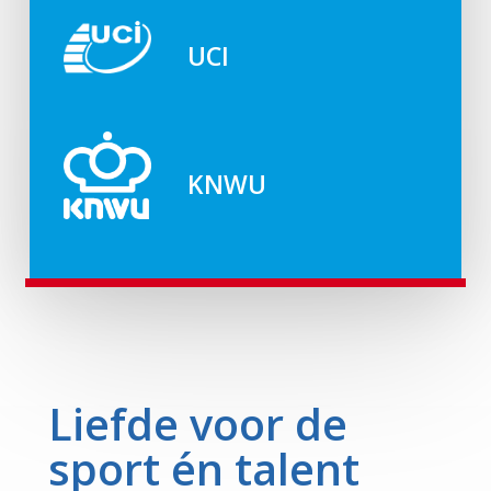
UCI
KNWU
Liefde voor de
sport én talent