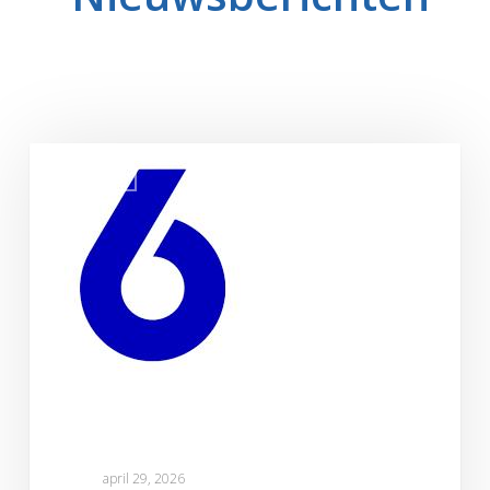
Wij
NIEUWS
komen
op
SBS6!
april 29, 2026