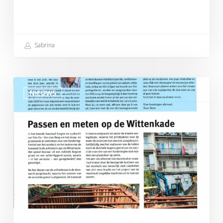
Sabrina
Schijfwijze
NIEUWS
December
2024