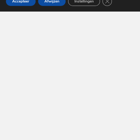
Sluit AVG/GDPR 
Accepteer
Afwijzen
Instellingen
Schijfwijze December 2024