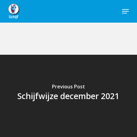
Skip
Menu
to
Close
main
Men
content
Previous Post
Schijfwijze december 2021