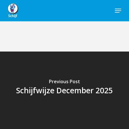
Skip
Menu
to
Close
main
Men
content
Previous Post
Schijfwijze December 2025