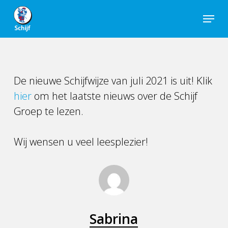
Skip
Menu
to
Close
main
Men
content
De nieuwe Schijfwijze van juli 2021 is uit! Klik
hier
om het laatste nieuws over de Schijf
Groep te lezen.
Wij wensen u veel leesplezier!
Sabrina