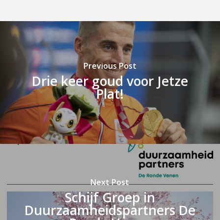
Previous Post
Drie keer goud voor Jetze
Plat!
Next Post
Schijf Groep in
Duurzaamheidspartners De