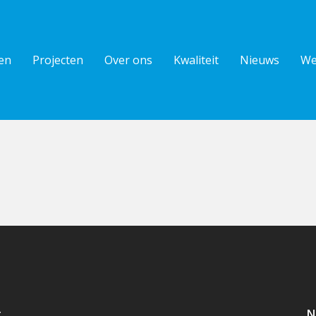
en
Projecten
Over ons
Kwaliteit
Nieuws
We
t
N