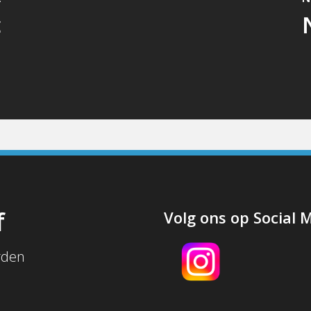
c
f
Volg ons op Social 
rden