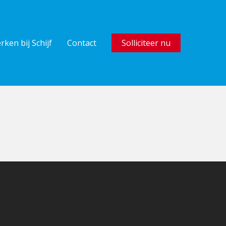
rken bij Schijf
Contact
Solliciteer nu