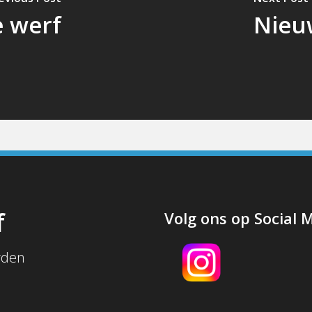
e werf
Nieu
f
Volg ons op Social 
rden