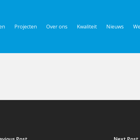
en
Projecten
Over ons
Kwaliteit
Nieuws
We
evious Post
Next Post