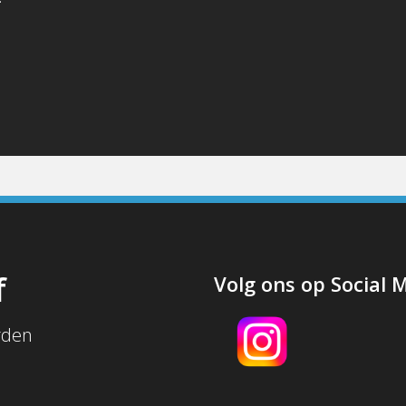
j
f
Volg ons op Social 
rden