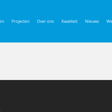
en
Projecten
Over ons
Kwaliteit
Nieuws
We
t