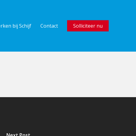
rken bij Schijf
Contact
Solliciteer nu
Next Post