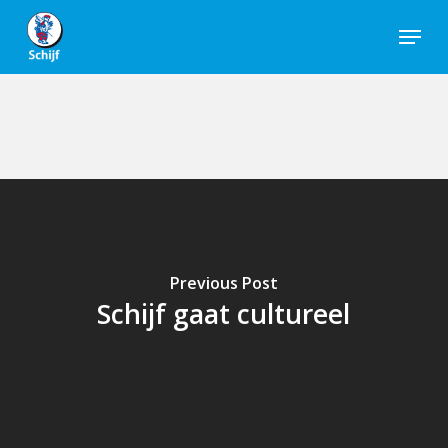
Skip
Menu
to
Close
main
Men
content
Previous Post
Schijf gaat cultureel