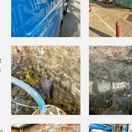
(1)
(2)
(foto
(foto
website)
website)
t
10210317
10210317
Brouwersgracht
Brouwersgracht
t
29
29
n
Amsterdam
Amsterdam
(4)
(5)
(foto
(foto
website)
website)
10210317
10210317
jn