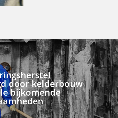
ringsherstel
gd door kelderbouw
alle bijkomende
aamheden