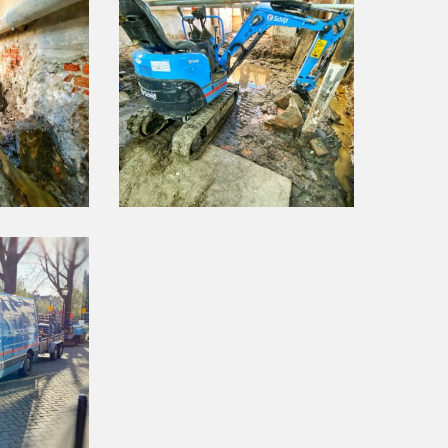
Brouwersgracht
29
Amsterdam
(9)
(foto
website)