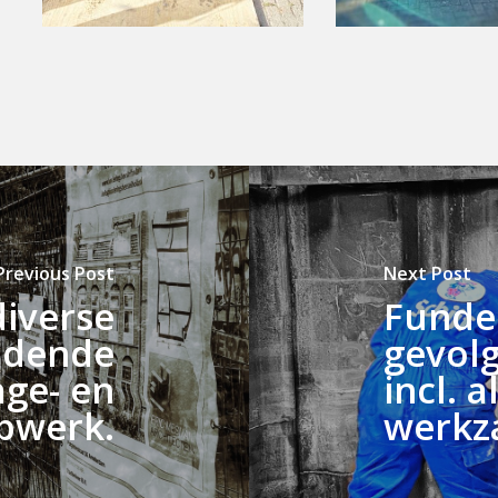
Previous Post
Next Post
diverse
Funde
udende
gevol
ge- en
incl. 
pwerk.
werkz