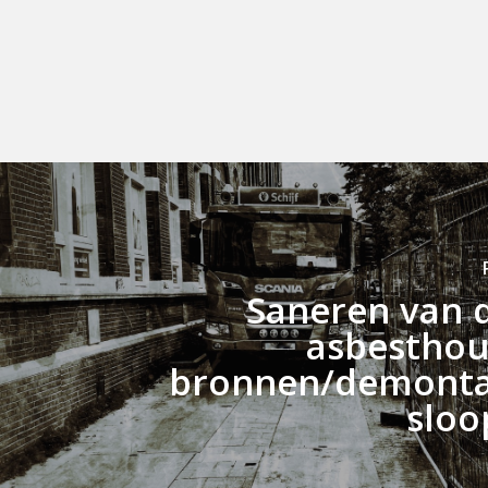
Saneren van 
asbestho
bronnen/demonta
sloo