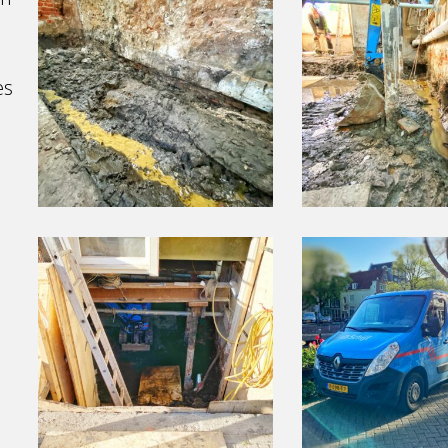
Brouwersgracht
Brouwersgracht
29
29
Amsterdam
Amsterdam
es
(7)
(8)
(foto
(foto
website)
website)
10210317
10210317
Brouwersgracht
Brouwersgracht
29
29
Amsterdam
Amsterdam
(10)
(11)
(foto
(foto
website)
website)