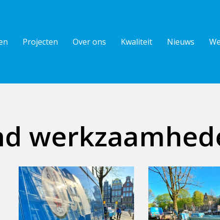
en
Projecten
Over ons
Kwaliteit
Nieuws
We
ond werkzaamhed
10210317
10210317
Brouwersgracht
Brouwersgracht
29
29
Amsterdam
Amsterdam