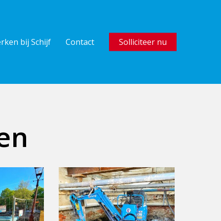
rken bij Schijf
Contact
Solliciteer nu
en
10210317
Brouwersgracht
29
Amsterdam