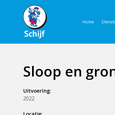
Skip
to
main
Home
Dienst
content
Sloop en gr
Uitvoering:
2022
Locatie: