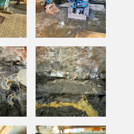
(3)
(foto
website)
10210317
Brouwersgracht
29
Amsterdam
(6)
(foto
website)
10210317