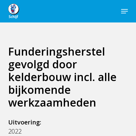
Skip
Menu
to
Close
main
Men
content
Funderingsherstel
gevolgd door
kelderbouw incl. alle
bijkomende
werkzaamheden
Uitvoering:
2022