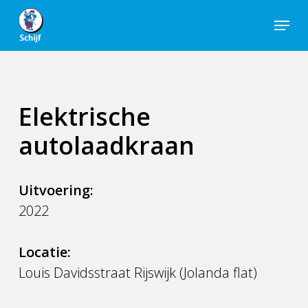
Skip
Menu
to
Close
main
Men
content
Elektrische
autolaadkraan
Uitvoering:
2022
Locatie:
Louis Davidsstraat Rijswijk (Jolanda flat)