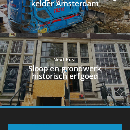
kelder Amsterdam
Next Post
Sloop en grondwerk
historisch erfgoed