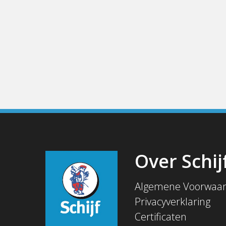
Over Schij
Algemene Voorwaa
Privacyverklaring
Certificaten