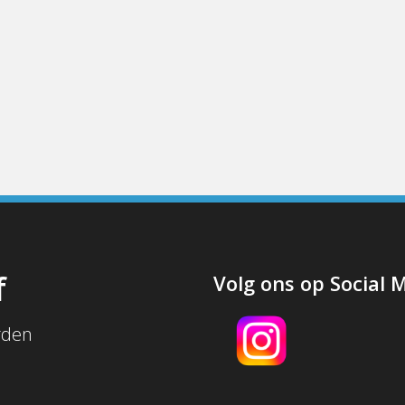
f
Volg ons op Social 
rden