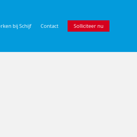
rken bij Schijf
Contact
Solliciteer nu