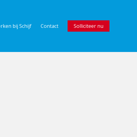
rken bij Schijf
Contact
Solliciteer nu