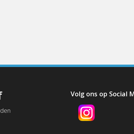
f
Volg ons op Social 
rden