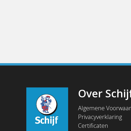
Over Schij
Algemene Voorwaa
Privacyverklaring
Certificaten