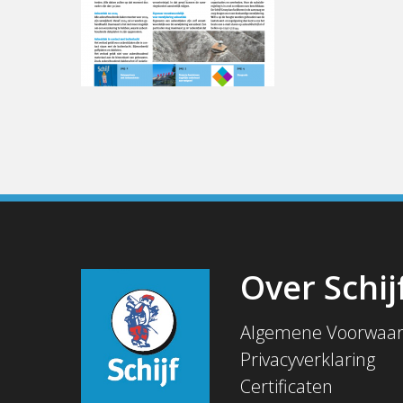
Over Schij
Algemene Voorwaa
Privacyverklaring
Certificaten