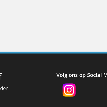
f
Volg ons op Social 
rden