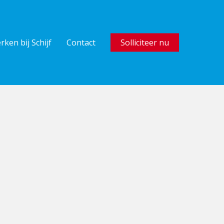
rken bij Schijf
Contact
Solliciteer nu