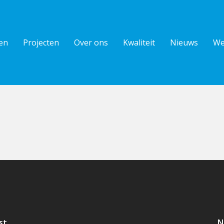
en
Projecten
Over ons
Kwaliteit
Nieuws
We
st
N