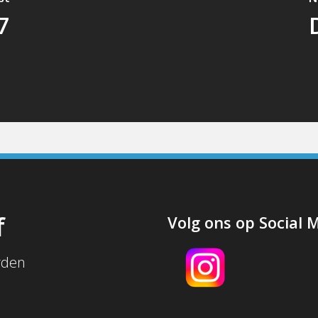
7
f
Volg ons op Social 
rden