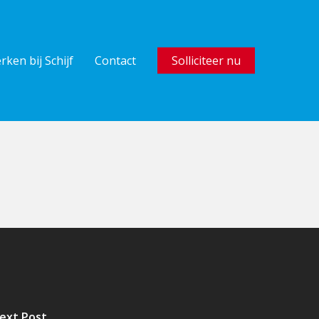
rken bij Schijf
Contact
Solliciteer nu
ext Post