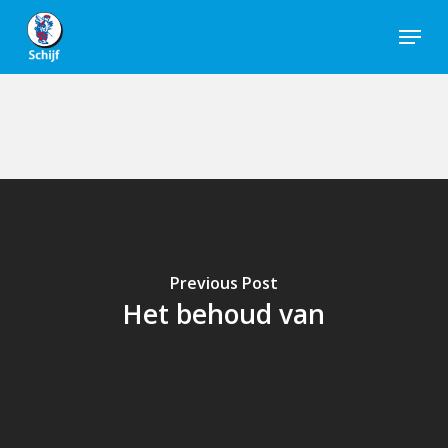
Skip
Menu
to
Close
main
Men
content
Previous Post
Het behoud van