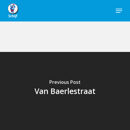
Skip
Menu
to
Close
main
Men
content
Previous Post
Van Baerlestraat