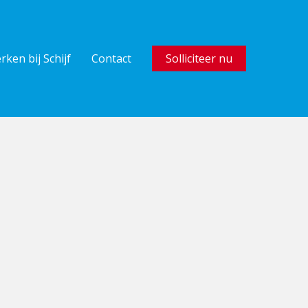
rken bij Schijf
Contact
Solliciteer nu