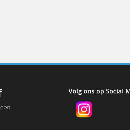
f
Volg ons op Social 
rden