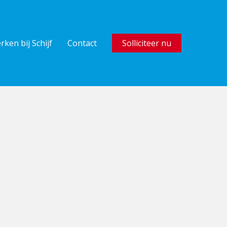
rken bij Schijf
Contact
Solliciteer nu