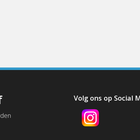
f
Volg ons op Social 
rden