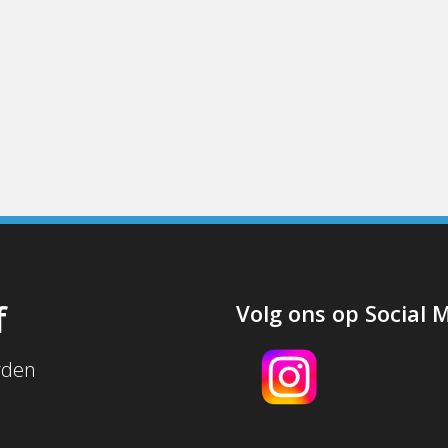
f
Volg ons op Social 
rden