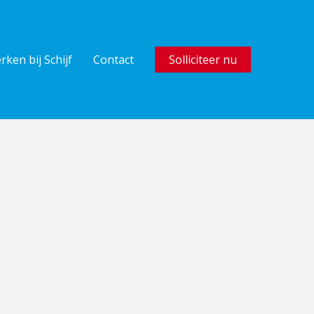
rken bij Schijf
Contact
Solliciteer nu