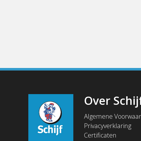
Over Schij
Algemene Voorwaa
Privacyverklaring
Certificaten