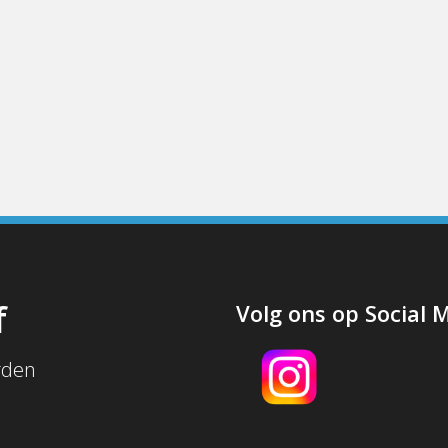
f
Volg ons op Social 
rden