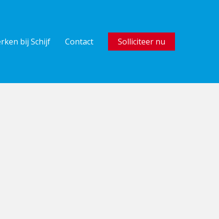
rken bij Schijf
Contact
Solliciteer nu