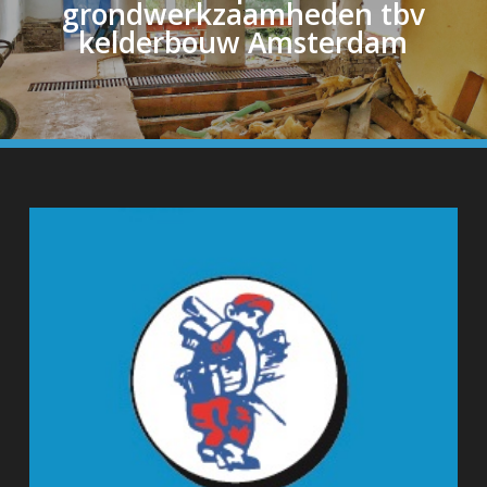
grondwerkzaamheden tbv
kelderbouw Amsterdam