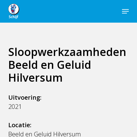
Skip
Menu
to
Close
main
Men
content
Sloopwerkzaamheden
Beeld en Geluid
Hilversum
Uitvoering:
2021
Locatie:
Beeld en Geluid Hilversum