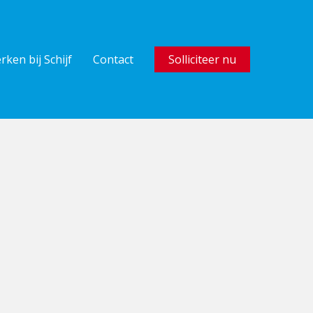
rken bij Schijf
Contact
Solliciteer nu