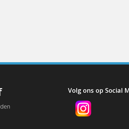
f
Volg ons op Social 
rden