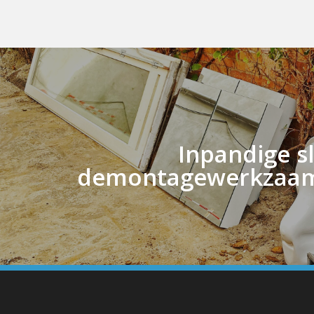
Inpandige s
demontagewerkzaa