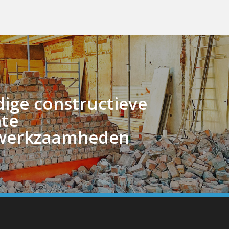
ige constructieve
hte
werkzaamheden