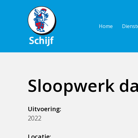
Skip
to
main
Home
Dienst
content
Sloopwerk da
Uitvoering:
2022
Locatie: