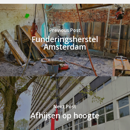
Previous Post
Funderingsherstel
Amsterdam
Next Post
Afhijsen op hoogte