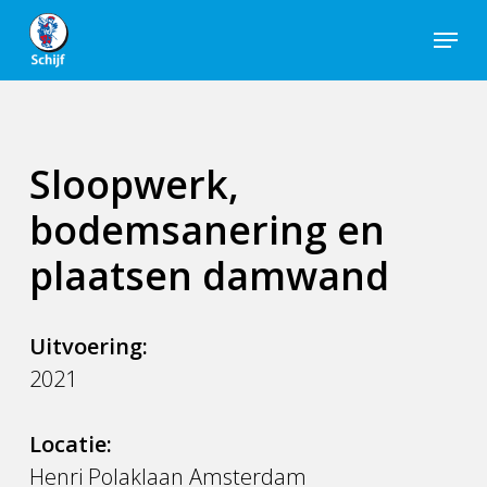
Skip
Menu
to
Close
main
Men
content
Sloopwerk,
bodemsanering en
plaatsen damwand
Uitvoering:
2021
Locatie:
Henri Polaklaan Amsterdam