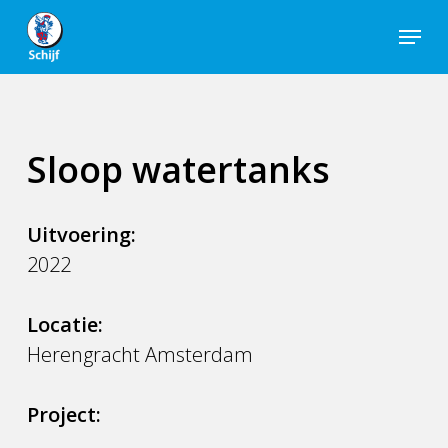
Skip
Menu
to
Close
main
Men
content
Sloop watertanks
Uitvoering:
2022
Locatie:
Herengracht Amsterdam
Project: