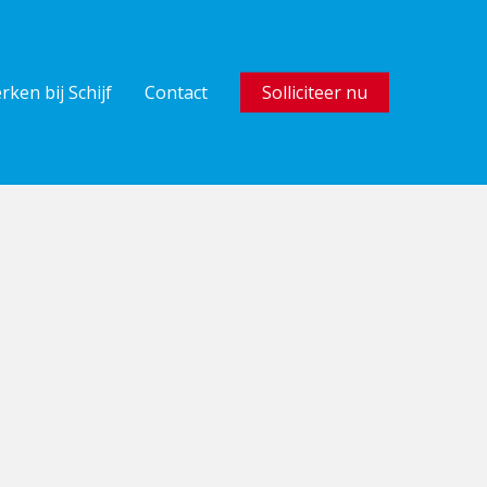
rken bij Schijf
Contact
Solliciteer nu