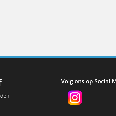
f
Volg ons op Social 
rden