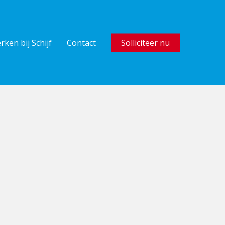
rken bij Schijf
Contact
Solliciteer nu