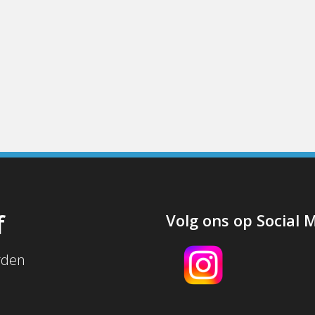
f
Volg ons op Social 
rden