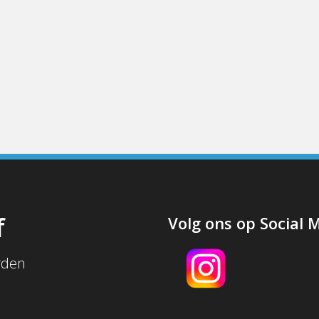
f
Volg ons op Social 
rden