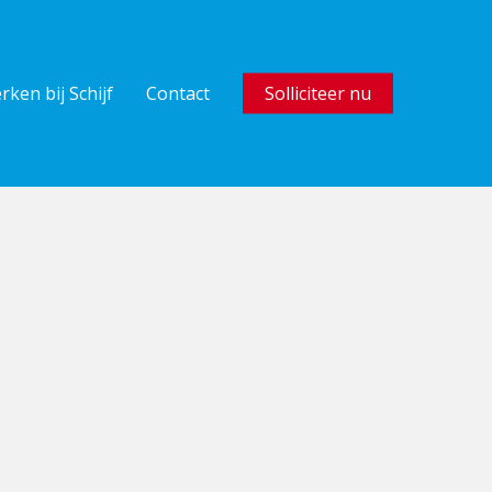
rken bij Schijf
Contact
Solliciteer nu