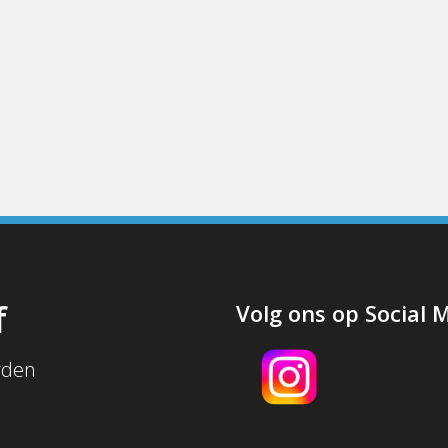
f
Volg ons op Social 
rden