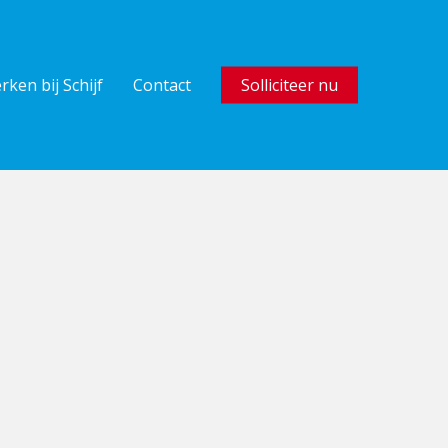
rken bij Schijf
Contact
Solliciteer nu