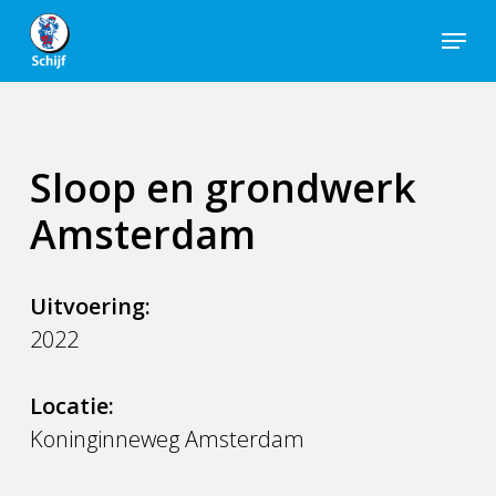
Skip
Menu
to
Close
main
Men
content
Sloop en grondwerk
Amsterdam
Uitvoering:
2022
Locatie:
Koninginneweg Amsterdam