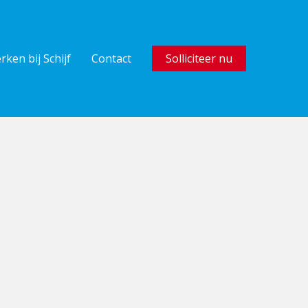
rken bij Schijf
Contact
Solliciteer nu