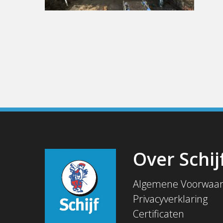
Over Schij
Algemene Voorwaa
Privacyverklaring
Certificaten