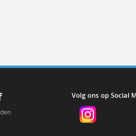
f
Volg ons op Social 
rden