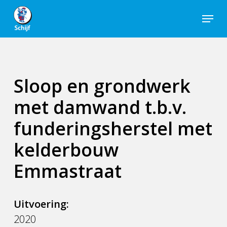
Skip
Menu
to
Close
main
Men
content
Sloop en grondwerk
met damwand t.b.v.
funderingsherstel met
kelderbouw
Emmastraat
Uitvoering:
2020