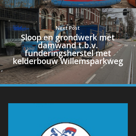
Next Post
Sloop en grondwerk met
damwand t.b.v.
funderingsherstel met
kelderbouw Willemsparkweg