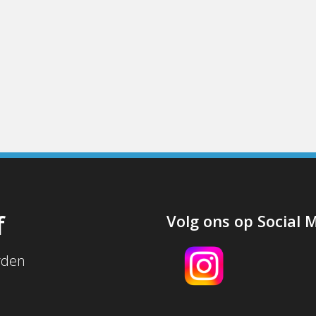
f
Volg ons op Social 
rden