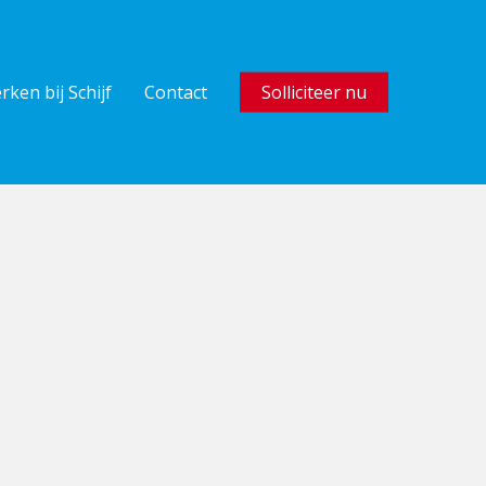
rken bij Schijf
Contact
Solliciteer nu