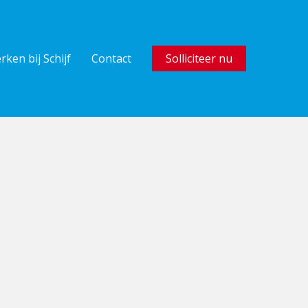
rken bij Schijf
Contact
Solliciteer nu