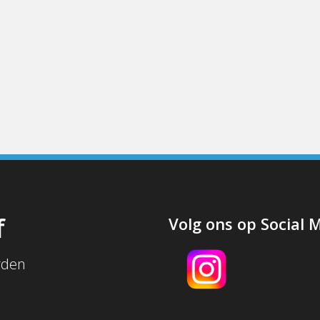
f
Volg ons op Social 
rden