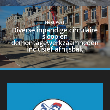
Next Post
Diverse inpandige circulaire
sloop en
demontagewerkzaamheden
inclusief afhijsbak