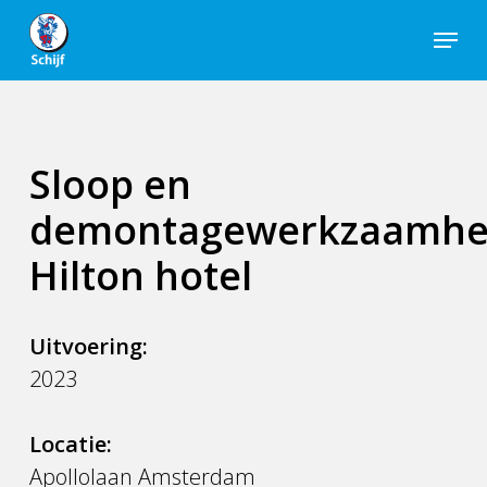
Skip
Menu
to
Close
main
Men
content
Sloop en
demontagewerkzaamh
Hilton hotel
Uitvoering:
2023
Locatie:
Apollolaan Amsterdam