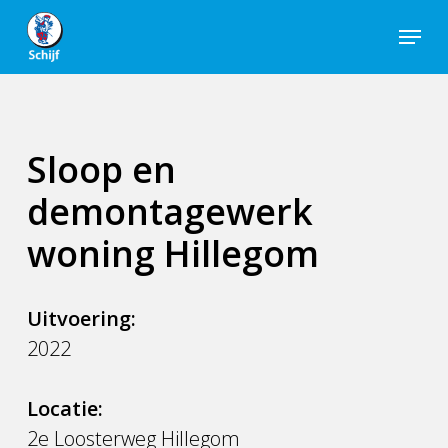
Skip
Menu
to
Close
main
Men
content
Sloop en
demontagewerk
woning Hillegom
Uitvoering:
2022
Locatie:
2e Loosterweg Hillegom