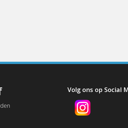
f
Volg ons op Social 
rden