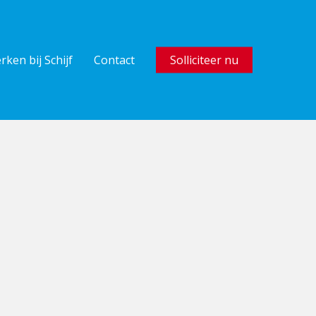
rken bij Schijf
Contact
Solliciteer nu